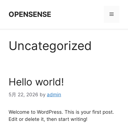
コ
ン
OPENSENSE
メ
テ
ン
ニ
ツ
へ
Uncategorized
ス
ュ
キ
ッ
ー
プ
Hello world!
5月 22, 2026
by
admin
Welcome to WordPress. This is your first post.
Edit or delete it, then start writing!