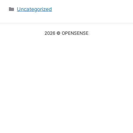
カ
Uncategorized
テ
ゴ
リ
2026 © OPENSENSE
ー